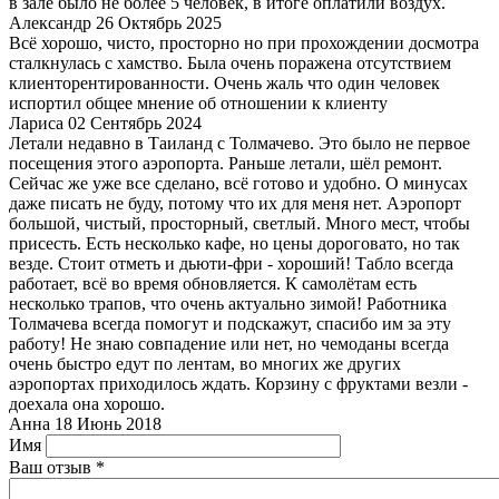
в зале было не более 5 человек, в итоге оплатили воздух.
Александр
26 Октябрь 2025
Всё хорошо, чисто, просторно но при прохождении досмотра
сталкнулась с хамство. Была очень поражена отсутствием
клиенторентированности. Очень жаль что один человек
испортил общее мнение об отношении к клиенту
Лариса
02 Сентябрь 2024
Летали недавно в Таиланд с Толмачево. Это было не первое
посещения этого аэропорта. Раньше летали, шёл ремонт.
Сейчас же уже все сделано, всё готово и удобно. О минусах
даже писать не буду, потому что их для меня нет. Аэропорт
большой, чистый, просторный, светлый. Много мест, чтобы
присесть. Есть несколько кафе, но цены дороговато, но так
везде. Стоит отметь и дьюти-фри - хороший! Табло всегда
работает, всё во время обновляется. К самолётам есть
несколько трапов, что очень актуально зимой! Работника
Толмачева всегда помогут и подскажут, спасибо им за эту
работу! Не знаю совпадение или нет, но чемоданы всегда
очень быстро едут по лентам, во многих же других
аэропортах приходилось ждать. Корзину с фруктами везли -
доехала она хорошо.
Анна
18 Июнь 2018
Имя
Ваш отзыв
*